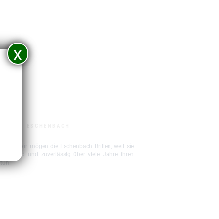
x
N
ESCHENBACH
 tun.