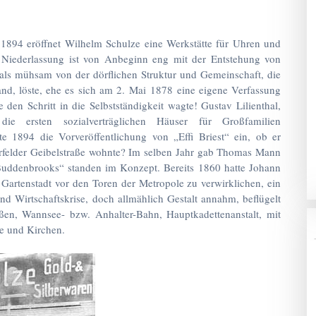
 1894 eröffnet Wilhelm Schulze eine Werkstätte für Uhren und
e Niederlassung ist von Anbeginn eng mit der Entstehung von
als mühsam von der dörflichen Struktur und Gemeinschaft, die
and, löste, ehe es sich am 2. Mai 1878 eine eigene Verfassung
 den Schritt in die Selbstständigkeit wagte! Gustav Lilienthal,
die ersten sozialverträglichen Häuser für Großfamilien
te 1894 die Vorveröffentlichung von „Effi Briest“ ein, ob er
terfelder Geibelstraße wohnte? Im selben Jahr gab Thomas Mann
„Buddenbrooks“ standen im Konzept. Bereits 1860 hatte Johann
Gartenstadt vor den Toren der Metropole zu verwirklichen, ein
d Wirtschaftskrise, doch allmählich Gestalt annahm, beflügelt
aßen, Wannsee- bzw. Anhalter-Bahn, Hauptkadettenanstalt, mit
e und Kirchen.