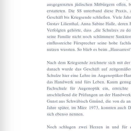
ausgegrenzten jüdischen Mitbürgern offen, 
erstatteten. Die SS unterband diese Praxis,
Geschäft bis Kriegsende schließen. Viele Jah
Gustav Lilienthal, Anna Sabine Halle, deren
Verfolgten gehörte, dass „die Schulzes zu d
seine Familie nicht noch schlimmere Sankti
einflussreiche Fürsprecher seine hohe fach
nutzen wussten. So blieb es beim „Hausarrest
Nach dem Kriegsende zeichnete sich mit der 
danach wurde das Geschäft auf zeitgemäße
Schulze hier eine Lehre im Augenoptiker-Ha
das Handwerk und fürs Leben. Kaum genug da
Fachschule für Augenoptik ein, erreichte d
anschließend die Prüfungen an der Handwerks
Gunst aus Schwäbisch Gmünd, die von da an, 
Jahre später, im März 1973, konnten auch D
sich ebenso nennen.
Noch schlugen zwei Herzen in und für d