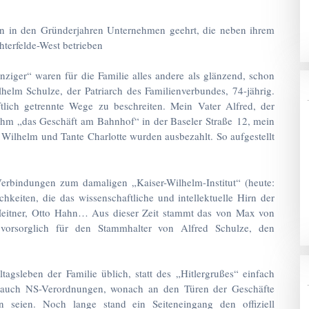
en in den Gründerjahren Unternehmen geehrt, die neben ihrem
hterfelde-West betrieben
iger“ waren für die Familie alles andere als glänzend, schon
lhelm Schulze, der Patriarch des Familienverbundes, 74-jährig.
ftlich getrennte Wege zu beschreiten. Mein Vater Alfred, der
hm „das Geschäft am Bahnhof“ in der Baseler Straße 12, mein
Wilhelm und Tante Charlotte wurden ausbezahlt. So aufgestellt
Verbindungen zum damaligen „Kaiser-Wilhelm-Institut“ (heute:
ichkeiten, die das wissenschaftliche und intellektuelle Hirn der
e Meitner, Otto Hahn… Aus dieser Zeit stammt das von Max von
 vorsorglich für den Stammhalter von Alfred Schulze, den
agsleben der Familie üblich, statt des „Hitlergrußes“ einfach
 auch NS-Verordnungen, wonach an den Türen der Geschäfte
n seien. Noch lange stand ein Seiteneingang den offiziell