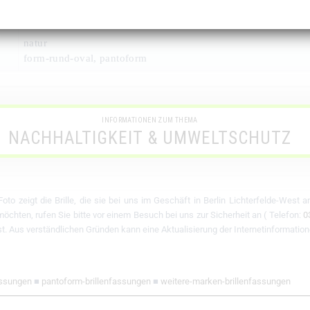
8491
natur
form-rund-oval, pantoform
INFORMATIONEN ZUM THEMA
NACHHALTIGKEIT & UMWELTSCHUTZ
oto zeigt die Brille, die sie bei uns im Geschäft in Berlin Lichterfelde-West 
chten, rufen Sie bitte vor einem Besuch bei uns zur Sicherheit an ( Telefon:
0
 ist. Aus verständlichen Gründen kann eine Aktualisierung der Internetinformation
assungen
■
pantoform-brillenfassungen
■
weitere-marken-brillenfassungen