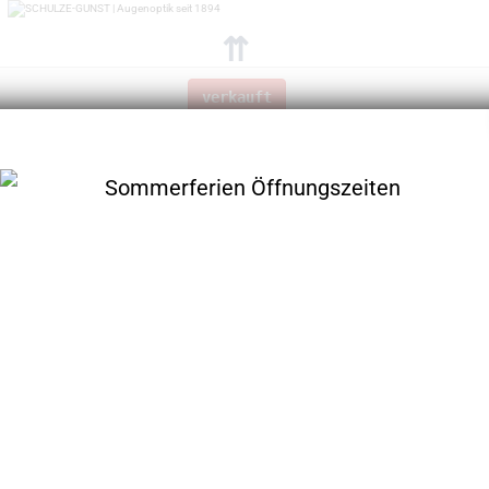
⇈
verkauft
nn Sie sich für diese Brille interessieren, können wir s
 Telefon: 
030 - 833 70 10
 ) oder schreiben uns eine E-Ma
W-EYE
YK 18S
im Menü finden Sie über 400 Modelle
w-eye
YK 18S