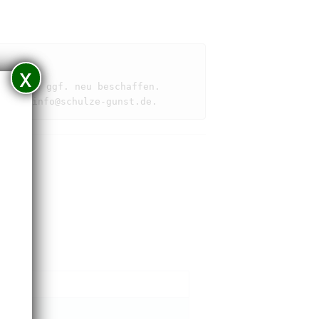
x
ie Ihnen ggf. neu beschaffen.
il an 
info@schulze-gunst.de
.