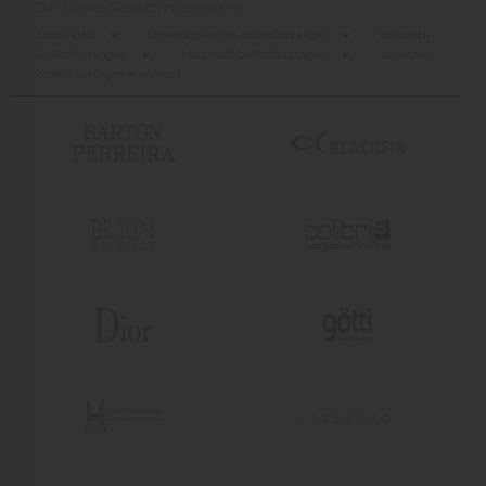
Das könnte Sie auch interessieren:
calvin-klein
■
form-eckig-karree-brillenfassungen
■
klassisch-
brillenfassungen
■
kunststoff-brillenfassungen
■
neuheiten-
brillenfassungen
■
originell