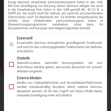
Einige Services verarbeiten personenbezogene Daten in den USA.
CALVIN-KLEIN
Mit Ihrer Einwilligung zur Nutzung dieser Services willigen Sie auch
in die Verarbeitung Ihrer Daten in den USA gemäß Art. 49 (1) lit. a
CK24526
GDPR ein. Der EuGH stuft die USA als ein Land mit unzureichendem
Datenschutz nach EU-Standards ein. Es besteht beispielsweise die
Gefahr, dass US-Behörden personenbezogene Daten in
Überwachungsprogrammen verarbeiten, ohne dass für
im Menü finden Sie über 400 Modelle
Europäerinnen und Europäer eine Klagemöglichkeit besteht.
Es folgt eine Liste der Service-Gruppen, für die eine Einwilligung erteilt werden kann. Die 
Essenziell
Calvin Klein ist eine internationale Lifestyle-
Essenzielle Services ermöglichen grundlegende Funktionen
Marke, die für mutige, progressive, oft auch
und sind für das ordnungsgemäße Funktionieren der Website
erforderlich.
minimalistische Ästhetik steht. Sie möchte mit
Statistik
provokativer Symbolik und auffallenden
Statistik-Cookies sammeln Nutzungsdaten, die uns
Designs begeistern, inspirieren und Ihre Sinne
Aufschluss darüber geben, wie unsere Besucher mit unserer
Website umgehen.
anregen. Diese Fassung unterstreicht Ihre
Externe Medien
Individualität und Ihren Anspruch an Qualität.
Inhalte von Videoplattformen und Social-Media-Plattformen
werden standardmäßig blockiert. Wenn externe Services
akzeptiert werden, ist für den Zugriff auf diese Inhalte keine
Marke
calvin-klein
manuelle Einwilligung mehr erforderlich.
Name
CK24526