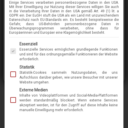
Einige Services verarbeiten personenbezogene Daten in den USA.
CALVIN-KLEIN
Mit Ihrer Einwilligung zur Nutzung dieser Services willigen Sie auch
in die Verarbeitung Ihrer Daten in den USA gemäß Art. 49 (1) lit. a
CK24546
GDPR ein. Der EuGH stuft die USA als ein Land mit unzureichendem
Datenschutz nach EU-Standards ein. Es besteht beispielsweise die
Gefahr, dass US-Behörden personenbezogene Daten in
Überwachungsprogrammen verarbeiten, ohne dass für
im Menü finden Sie über 400 Modelle
Europäerinnen und Europäer eine Klagemöglichkeit besteht.
Es folgt eine Liste der Service-Gruppen, für die eine Einwilligung erteilt werden kann. Die 
Essenziell
Calvin Klein ist eine internationale Lifestyle-
Essenzielle Services ermöglichen grundlegende Funktionen
Marke, die für mutige, progressive, oft auch
und sind für das ordnungsgemäße Funktionieren der Website
erforderlich.
minimalistische Ästhetik steht. Sie möchte mit
Statistik
provokativer Symbolik und auffallenden
Statistik-Cookies sammeln Nutzungsdaten, die uns
Designs begeistern, inspirieren und Ihre Sinne
Aufschluss darüber geben, wie unsere Besucher mit unserer
Website umgehen.
anregen. Diese Fassung unterstreicht Ihre
Externe Medien
Individualität und Ihren Anspruch an Qualität.
Inhalte von Videoplattformen und Social-Media-Plattformen
werden standardmäßig blockiert. Wenn externe Services
akzeptiert werden, ist für den Zugriff auf diese Inhalte keine
Marke
calvin-klein
manuelle Einwilligung mehr erforderlich.
Name
CK24546