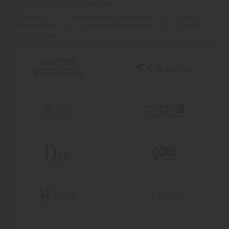
Das könnte Sie auch interessieren:
calvin-klein
■
form-eckig-karree-brillenfassungen
■
klassisch-
brillenfassungen
■
kunststoff-brillenfassungen
■
neuheiten-
brillenfassungen