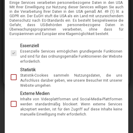
Einige Services verarbeiten personenbezogene Daten in den USA.
CALVIN-KLEIN
Mit Ihrer Einwilligung zur Nutzung dieser Services willigen Sie auch
in die Verarbeitung Ihrer Daten in den USA gemäß Art. 49 (1) lit. a
CK24518
GDPR ein. Der EuGH stuft die USA als ein Land mit unzureichendem
Datenschutz nach EU-Standards ein. Es besteht beispielsweise die
Gefahr, dass US-Behörden personenbezogene Daten in
Überwachungsprogrammen verarbeiten, ohne dass für
im Menü finden Sie über 400 Modelle
Europäerinnen und Europäer eine Klagemöglichkeit besteht.
Es folgt eine Liste der Service-Gruppen, für die eine Einwilligung erteilt werden kann. Die 
Essenziell
Calvin Klein ist eine internationale Lifestyle-
Essenzielle Services ermöglichen grundlegende Funktionen
Marke, die für mutige, progressive, oft auch
und sind für das ordnungsgemäße Funktionieren der Website
erforderlich.
minimalistische Ästhetik steht. Sie möchte mit
Statistik
provokativer Symbolik und auffallenden
Statistik-Cookies sammeln Nutzungsdaten, die uns
Designs begeistern, inspirieren und Ihre Sinne
Aufschluss darüber geben, wie unsere Besucher mit unserer
Website umgehen.
anregen. Diese Fassung unterstreicht Ihre
Externe Medien
Individualität und Ihren Anspruch an Qualität.
Inhalte von Videoplattformen und Social-Media-Plattformen
werden standardmäßig blockiert. Wenn externe Services
akzeptiert werden, ist für den Zugriff auf diese Inhalte keine
Marke
calvin-klein
manuelle Einwilligung mehr erforderlich.
Name
CK24518