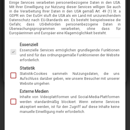
Einige Services verarbeiten personenbezogene Daten in den USA.
CALVIN-KLEIN
Mit Ihrer Einwilligung zur Nutzung dieser Services willigen Sie auch
in die Verarbeitung Ihrer Daten in den USA gemäß Art. 49 (1) lit. a
CK23548
GDPR ein. Der EuGH stuft die USA als ein Land mit unzureichendem
Datenschutz nach EU-Standards ein. Es besteht beispielsweise die
Gefahr, dass US-Behörden personenbezogene Daten in
Überwachungsprogrammen verarbeiten, ohne dass für
im Menü finden Sie über 400 Modelle
Europäerinnen und Europäer eine Klagemöglichkeit besteht.
Es folgt eine Liste der Service-Gruppen, für die eine Einwilligung erteilt werden kann. Die 
Essenziell
Calvin Klein ist eine internationale Lifestyle-
Essenzielle Services ermöglichen grundlegende Funktionen
Marke, die für mutige, progressive, oft auch
und sind für das ordnungsgemäße Funktionieren der Website
erforderlich.
minimalistische Ästhetik steht. Sie möchte mit
Statistik
provokativer Symbolik und auffallenden
Statistik-Cookies sammeln Nutzungsdaten, die uns
Designs begeistern, inspirieren und Ihre Sinne
Aufschluss darüber geben, wie unsere Besucher mit unserer
Website umgehen.
anregen. Diese Fassung unterstreicht Ihre
Externe Medien
Individualität und Ihren Anspruch an Qualität.
Inhalte von Videoplattformen und Social-Media-Plattformen
werden standardmäßig blockiert. Wenn externe Services
akzeptiert werden, ist für den Zugriff auf diese Inhalte keine
Marke
calvin-klein
manuelle Einwilligung mehr erforderlich.
Name
CK23548