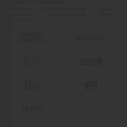
Das könnte Sie auch interessieren:
calvin-klein
■
form-eckig-karree-brillenfassungen
■
klassisch-
brillenfassungen
■
kunststoff-brillenfassungen
■
neuheiten-
brillenfassungen