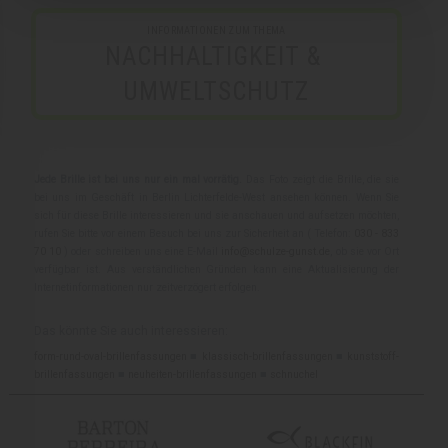
INFORMATIONEN ZUM THEMA
NACHHALTIGKEIT & 
UMWELTSCHUTZ
Jede Brille ist bei uns nur ein mal vorrätig.
Das Foto zeigt die Brille, die sie
bei uns im Geschäft in Berlin Lichterfelde-West ansehen können. Wenn Sie
sich für diese Brille interessieren und sie anschauen und aufsetzen möchten,
rufen Sie bitte vor einem Besuch bei uns zur Sicherheit an ( Telefon:
030 - 833
70 10
) oder schreiben uns eine E-Mail
info@schulze-gunst.de
, ob sie vor Ort
verfügbar ist. Aus verständlichen Gründen kann eine Aktualisierung der
Internetinformationen nur zeitverzögert erfolgen.
Das könnte Sie auch interessieren:
form-rund-oval-brillenfassungen
■
klassisch-brillenfassungen
■
kunststoff-
brillenfassungen
■
neuheiten-brillenfassungen
■
schnuchel