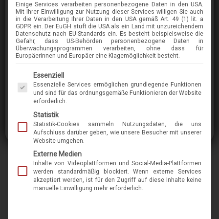
Einige Services verarbeiten personenbezogene Daten in den USA.
SCHNUCHEL
Mit Ihrer Einwilligung zur Nutzung dieser Services willigen Sie auch
in die Verarbeitung Ihrer Daten in den USA gemäß Art. 49 (1) lit. a
120
GDPR ein. Der EuGH stuft die USA als ein Land mit unzureichendem
Datenschutz nach EU-Standards ein. Es besteht beispielsweise die
Gefahr, dass US-Behörden personenbezogene Daten in
Überwachungsprogrammen verarbeiten, ohne dass für
im Menü finden Sie über 400 Modelle
Europäerinnen und Europäer eine Klagemöglichkeit besteht.
Es folgt eine Liste der Service-Gruppen, für die eine Einwilligung erteilt werden kann. Die 
Essenziell
Der Hersteller Dr. Schnuchel, der seinen
Essenzielle Services ermöglichen grundlegende Funktionen
Produktionsort in der Nähe von Hamburg hat,
und sind für das ordnungsgemäße Funktionieren der Website
erforderlich.
fertigt seit Jahrzehnten in Handarbeit
Statistik
formschöne Brillen aus Acetat und nahezu jeder
Statistik-Cookies sammeln Nutzungsdaten, die uns
Farbausführung. Die meist klassischen Modelle
Aufschluss darüber geben, wie unsere Besucher mit unserer
Website umgehen.
sind zeitlos und doch nicht langweilig. Wegen
Externe Medien
der Einzelanfertigung können Ersatzteile auch
Inhalte von Videoplattformen und Social-Media-Plattformen
noch viele Jahre nachgeliefert werden. Das
werden standardmäßig blockiert. Wenn externe Services
akzeptiert werden, ist für den Zugriff auf diese Inhalte keine
Besondere an den Brillen der Manufaktur von
manuelle Einwilligung mehr erforderlich.
Schnuchel ist die Möglichkeit, Brillenfassungen
nach Bedarf individuell anders zu bauen.