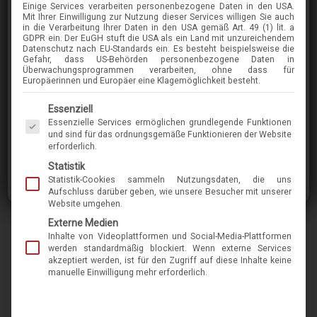
Einige Services verarbeiten personenbezogene Daten in den USA.
COLIBRIS
Mit Ihrer Einwilligung zur Nutzung dieser Services willigen Sie auch
in die Verarbeitung Ihrer Daten in den USA gemäß Art. 49 (1) lit. a
KARLOTTA
GDPR ein. Der EuGH stuft die USA als ein Land mit unzureichendem
Datenschutz nach EU-Standards ein. Es besteht beispielsweise die
Gefahr, dass US-Behörden personenbezogene Daten in
Überwachungsprogrammen verarbeiten, ohne dass für
im Menü finden Sie über 400 Modelle
Europäerinnen und Europäer eine Klagemöglichkeit besteht.
Es folgt eine Liste der Service-Gruppen, für die eine Einwilligung erteilt werden kann. Die 
Essenziell
Die Marke Colibris ist international bekannt für
Essenzielle Services ermöglichen grundlegende Funktionen
kleine Fassungen aus Acetat und Metall. Der
und sind für das ordnungsgemäße Funktionieren der Website
erforderlich.
Spezialist baut seine Schmuckstücke seit 1998
Statistik
in der Nähe von Lübeck und kreiert sowohl
Statistik-Cookies sammeln Nutzungsdaten, die uns
klassische als auch moderne Brillen in hoher
Aufschluss darüber geben, wie unsere Besucher mit unserer
Website umgehen.
Qualität. Von Haus aus ist das Unternehmen
Externe Medien
ursprünglich selbst Augenoptiker. Die Idee,
Inhalte von Videoplattformen und Social-Media-Plattformen
selbst Brillen herzustellen, entstand aus der
werden standardmäßig blockiert. Wenn externe Services
akzeptiert werden, ist für den Zugriff auf diese Inhalte keine
Not, keine kleinen, gut und bequem sitzenden
manuelle Einwilligung mehr erforderlich.
Brillenfassungen auf dem Markt zu finden.
Somit ist es verständlich, dass alle Modelle von