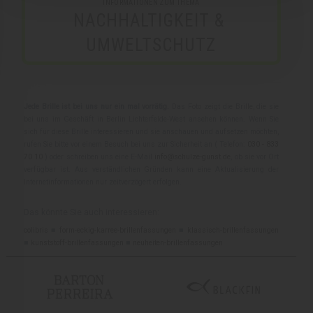
INFORMATIONEN ZUM THEMA
NACHHALTIGKEIT & 
UMWELTSCHUTZ
Jede Brille ist bei uns nur ein mal vorrätig.
Das Foto zeigt die Brille, die sie
bei uns im Geschäft in Berlin Lichterfelde-West ansehen können. Wenn Sie
sich für diese Brille interessieren und sie anschauen und aufsetzen möchten,
rufen Sie bitte vor einem Besuch bei uns zur Sicherheit an ( Telefon:
030 - 833
70 10
) oder schreiben uns eine E-Mail
info@schulze-gunst.de
, ob sie vor Ort
verfügbar ist. Aus verständlichen Gründen kann eine Aktualisierung der
Internetinformationen nur zeitverzögert erfolgen.
Das könnte Sie auch interessieren:
colibris
■
form-eckig-karree-brillenfassungen
■
klassisch-brillenfassungen
■
kunststoff-brillenfassungen
■
neuheiten-brillenfassungen