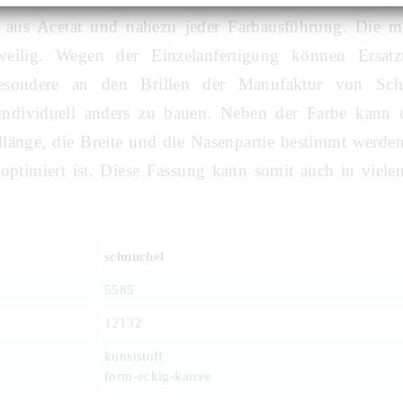
 aus Acetat und nahezu jeder Farbausführung. Die me
weilig. Wegen der Einzelanfertigung können Ersatz
esondere an den Brillen der Manufaktur von Schn
individuell anders zu bauen. Neben der Farbe kann d
llänge, die Breite und die Nasenpartie bestimmt werde
 optimiert ist. Diese Fassung kann somit auch in vie
schnuchel
5585
12132
kunststoff
form-eckig-karree