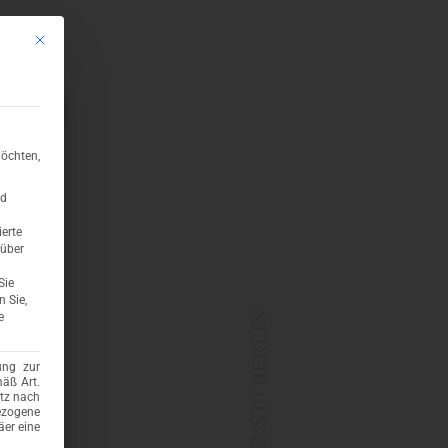
Mit diesem Button wird der Dialog geschlossen. Seine Funktionalität ist ident
x
öchten,
nd
ierte
 über
Sie
n Sie,
e
ung zur
mäß Art.
utz nach
ezogene
er eine