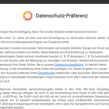
Datenschutz-Präferenz
⇈
ötigen Ihre Einwilligung, bevor Sie unsere Website weiter besuchen können.
ie unter 16 Jahre alt sind und Ihre Einwilligung zu optionalen Services geben m
Sie Ihre Erziehungsberechtigten um Erlaubnis bitten.
wenden Cookies und andere Technologien auf unserer Website. Einige von ihnen si
ell, während andere uns helfen, diese Website und Ihre Erfahrung zu verbessern.
nbezogene Daten können verarbeitet werden (z. B. IP-Adressen), z. B. für personalis
n und Inhalte oder die Messung von Anzeigen und Inhalten.
Weitere Informationen
wendung Ihrer Daten finden Sie in unserer
Datenschutzerklärung
.
Es besteht keine
chtung, in die Verarbeitung Ihrer Daten einzuwilligen, um dieses Angebot zu nutzen.
Ihre Auswahl jederzeit unter
Einstellungen
widerrufen oder anpassen.
Bitte beachte
fgrund individueller Einstellungen möglicherweise nicht alle Funktionen der Websit
ar sind.
 Services verarbeiten personenbezogene Daten in den USA. Mit Ihrer Einwillig
 dieser Services willigen Sie auch in die Verarbeitung Ihrer Daten in den USA ge
lit. a GDPR ein. Der EuGH stuft die USA als ein Land mit unzureichendem Datensch
ndards ein. Es besteht beispielsweise die Gefahr, dass US-Behörden personenb
in Überwachungsprogrammen verarbeiten, ohne dass für Europäerinnen und Europä
glichkeit besteht.