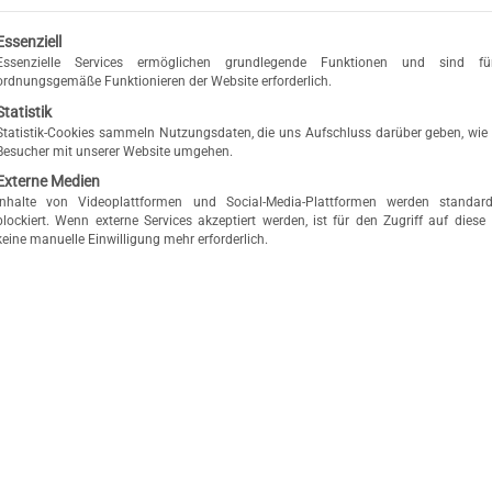
eine Liste der Service-Gruppen, für die eine Einwilligung erteilt werden kann. Die erste Service-Gruppe is
Essenziell
Essenzielle Services ermöglichen grundlegende Funktionen und sind f
ordnungsgemäße Funktionieren der Website erforderlich.
Statistik
Statistik-Cookies sammeln Nutzungsdaten, die uns Aufschluss darüber geben, wie
Besucher mit unserer Website umgehen.
Externe Medien
Inhalte von Videoplattformen und Social-Media-Plattformen werden standar
blockiert. Wenn externe Services akzeptiert werden, ist für den Zugriff auf diese 
keine manuelle Einwilligung mehr erforderlich.
SCHNUCHEL
2464
im Menü finden Sie über 400 Modelle
der seinen Produktionsort in der Nähe von Hamburg hat