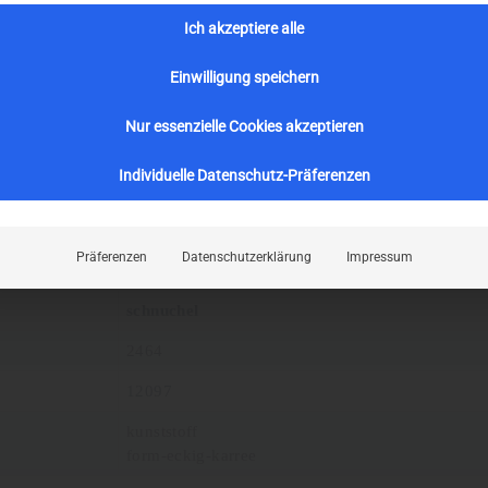
Ich akzeptiere alle
 aus Acetat und nahezu jeder Farbausführung. Die me
weilig. Wegen der Einzelanfertigung können Ersatz
Einwilligung speichern
esondere an den Brillen der Manufaktur von Schn
Nur essenzielle Cookies akzeptieren
individuell anders zu bauen. Neben der Farbe kann d
llänge, die Breite und die Nasenpartie bestimmt werde
Individuelle Datenschutz-Präferenzen
 optimiert ist. Diese Fassung kann somit auch in vie
Präferenzen
Datenschutzerklärung
Impressum
schnuchel
2464
12097
kunststoff
form-eckig-karree