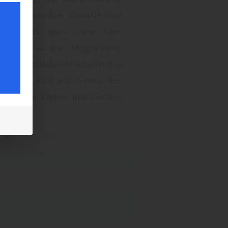
ist klassischen Modelle sind
teile auch noch viele Jahre
uchel ist die Möglichkeit,
ie Oberflächenbeschaffenheit
n. Somit wird jede Schnuchel-
len anderen Farben und Größen