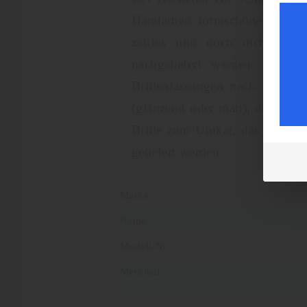
Handarbeit formschöne Brillen
zeitlos und doch nicht lang
nachgeliefert werden. Das B
Brillenfassungen nach Bedarf 
(glänzend oder matt), die Büge
Brille zum Unikat, das für Sie
geliefert werden.
Marke
Name
Modell-Nr.
Merkmal