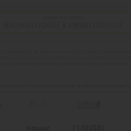
INFORMATIONEN ZUM THEMA
NACHHALTIGKEIT & UMWELTSCHUTZ
oto zeigt die Brille, die sie bei uns im Geschäft in Berlin Lichterfelde-West 
chten, rufen Sie bitte vor einem Besuch bei uns zur Sicherheit an ( Telefon:
0
 ist. Aus verständlichen Gründen kann eine Aktualisierung der Internetinformation
brillenfassungen
■
kunststoff-brillenfassungen
■
neuheiten-brillenfassungen
■