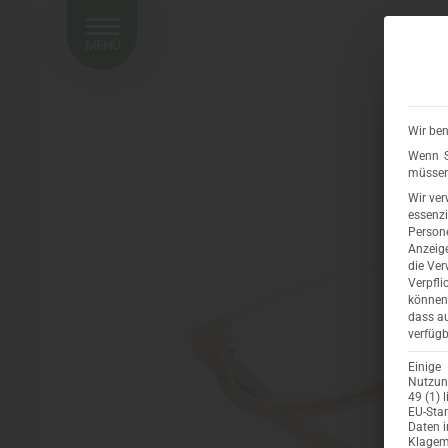
MENÜ
Wir ben
Wenn S
müssen 
Wir ver
essenzi
Persone
Anzeige
die Ver
Verpfli
können 
dass au
verfügb
Einige
Nutzung
49 (1) 
EU-Sta
Daten 
Klagemö