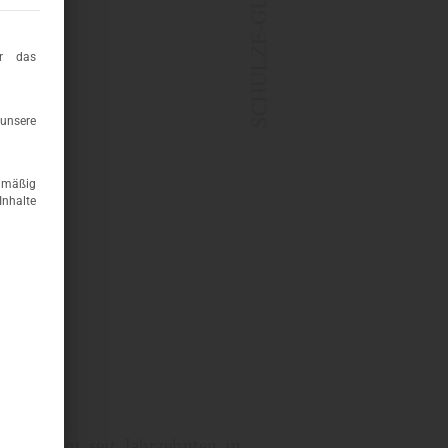
t essenziell und kann nicht abgewählt werden.
ür das
 unsere
dmäßig
Inhalte
, fertigt seit Jahrzehnten in