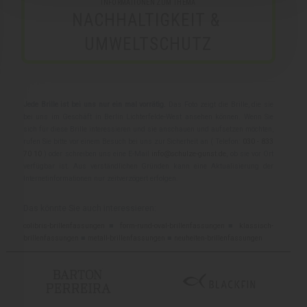
INFORMATIONEN ZUM THEMA
NACHHALTIGKEIT & 
UMWELTSCHUTZ
Jede Brille ist bei uns nur ein mal vorrätig.
Das Foto zeigt die Brille, die sie
bei uns im Geschäft in Berlin Lichterfelde-West ansehen können. Wenn Sie
sich für diese Brille interessieren und sie anschauen und aufsetzen möchten,
rufen Sie bitte vor einem Besuch bei uns zur Sicherheit an ( Telefon:
030 - 833
70 10
) oder schreiben uns eine E-Mail
info@schulze-gunst.de
, ob sie vor Ort
verfügbar ist. Aus verständlichen Gründen kann eine Aktualisierung der
Internetinformationen nur zeitverzögert erfolgen.
Das könnte Sie auch interessieren:
colibris-brillenfassungen
■
form-rund-oval-brillenfassungen
■
klassisch-
brillenfassungen
■
metall-brillenfassungen
■
neuheiten-brillenfassungen