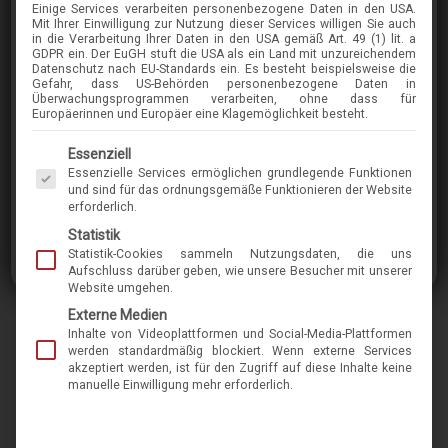
Einige Services verarbeiten personenbezogene Daten in den USA.
COLIBRIS
Mit Ihrer Einwilligung zur Nutzung dieser Services willigen Sie auch
in die Verarbeitung Ihrer Daten in den USA gemäß Art. 49 (1) lit. a
FANNI
GDPR ein. Der EuGH stuft die USA als ein Land mit unzureichendem
Datenschutz nach EU-Standards ein. Es besteht beispielsweise die
Gefahr, dass US-Behörden personenbezogene Daten in
Überwachungsprogrammen verarbeiten, ohne dass für
im Menü finden Sie über 400 Modelle
Europäerinnen und Europäer eine Klagemöglichkeit besteht.
Es folgt eine Liste der Service-Gruppen, für die eine Einwilligung erteilt werden kann. Die 
Essenziell
Die Marke Colibris ist international bekannt für
Essenzielle Services ermöglichen grundlegende Funktionen
kleine Fassungen aus Acetat und Metall. Der
und sind für das ordnungsgemäße Funktionieren der Website
erforderlich.
Spezialist baut seine Schmuckstücke seit 1998
Statistik
in der Nähe von Lübeck und kreiert sowohl
Statistik-Cookies sammeln Nutzungsdaten, die uns
klassische als auch moderne Brillen in hoher
Aufschluss darüber geben, wie unsere Besucher mit unserer
Website umgehen.
Qualität. Von Haus aus ist das Unternehmen
Externe Medien
ursprünglich selbst Augenoptiker. Die Idee,
Inhalte von Videoplattformen und Social-Media-Plattformen
selbst Brillen herzustellen, entstand aus der
werden standardmäßig blockiert. Wenn externe Services
akzeptiert werden, ist für den Zugriff auf diese Inhalte keine
Not, keine kleinen, gut und bequem sitzenden
manuelle Einwilligung mehr erforderlich.
Brillenfassungen auf dem Markt zu finden.
Somit ist es verständlich, dass alle Modelle von