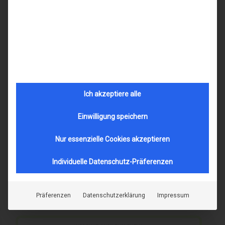
Colibris sowohl in Technik und Komfort
überzeugen. Die abgebildete Fassung ist eine
der schönsten eines großen Sortiments. Die
meisten Modelle sind in mehreren
Farbvarianten erhältlich. Wir empfehlen Ihnen
dieses Modell von Colibris, wenn Sie eine eher
kleine und hochwertige Brillenfassung suchen.
Ich akzeptiere alle
Marke
colibris
Einwilligung speichern
Name
Hannes
Nur essenzielle Cookies akzeptieren
Modell-Nr.
12039
Individuelle Datenschutz-Präferenzen
Merkmal
kunststoff
form-rund-oval
Präferenzen
Datenschutzerklärung
Impressum