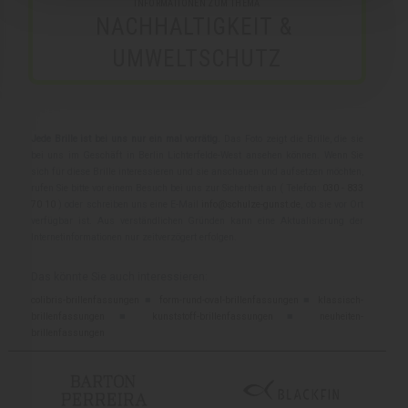
INFORMATIONEN ZUM THEMA
NACHHALTIGKEIT & 
UMWELTSCHUTZ
Jede Brille ist bei uns nur ein mal vorrätig.
Das Foto zeigt die Brille, die sie
bei uns im Geschäft in Berlin Lichterfelde-West ansehen können. Wenn Sie
sich für diese Brille interessieren und sie anschauen und aufsetzen möchten,
rufen Sie bitte vor einem Besuch bei uns zur Sicherheit an ( Telefon:
030 - 833
70 10
) oder schreiben uns eine E-Mail
info@schulze-gunst.de
, ob sie vor Ort
verfügbar ist. Aus verständlichen Gründen kann eine Aktualisierung der
Internetinformationen nur zeitverzögert erfolgen.
Das könnte Sie auch interessieren:
colibris-brillenfassungen
■
form-rund-oval-brillenfassungen
■
klassisch-
brillenfassungen
■
kunststoff-brillenfassungen
■
neuheiten-
brillenfassungen