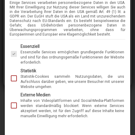
Einige Services verarbeiten personenbezogene Daten in den USA.
COLIBRIS
Mit Ihrer Einwilligung zur Nutzung dieser Services willigen Sie auch
in die Verarbeitung Ihrer Daten in den USA gemäß Art. 49 (1) lit. a
HANNES
GDPR ein. Der EuGH stuft die USA als ein Land mit unzureichendem
Datenschutz nach EU-Standards ein. Es besteht beispielsweise die
Gefahr, dass US-Behörden personenbezogene Daten in
Überwachungsprogrammen verarbeiten, ohne dass für
im Menü finden Sie über 400 Modelle
Europäerinnen und Europäer eine Klagemöglichkeit besteht.
Es folgt eine Liste der Service-Gruppen, für die eine Einwilligung erteilt werden kann. Die 
Essenziell
Die Marke Colibris ist international bekannt für
Essenzielle Services ermöglichen grundlegende Funktionen
kleine Fassungen aus Acetat und Metall. Der
und sind für das ordnungsgemäße Funktionieren der Website
erforderlich.
Spezialist baut seine Schmuckstücke seit 1998
Statistik
in der Nähe von Lübeck und kreiert sowohl
Statistik-Cookies sammeln Nutzungsdaten, die uns
klassische als auch moderne Brillen in hoher
Aufschluss darüber geben, wie unsere Besucher mit unserer
Website umgehen.
Qualität. Von Haus aus ist das Unternehmen
Externe Medien
ursprünglich selbst Augenoptiker. Die Idee,
Inhalte von Videoplattformen und Social-Media-Plattformen
selbst Brillen herzustellen, entstand aus der
werden standardmäßig blockiert. Wenn externe Services
akzeptiert werden, ist für den Zugriff auf diese Inhalte keine
Not, keine kleinen, gut und bequem sitzenden
manuelle Einwilligung mehr erforderlich.
Brillenfassungen auf dem Markt zu finden.
Somit ist es verständlich, dass alle Modelle von