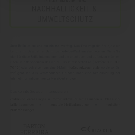
INFORMATIONEN ZUM THEMA
NACHHALTIGKEIT & 
UMWELTSCHUTZ
Jede Brille ist bei uns nur ein mal vorrätig.
Das Foto zeigt die Brille, die sie
bei uns im Geschäft in Berlin Lichterfelde-West ansehen können. Wenn Sie
sich für diese Brille interessieren und sie anschauen und aufsetzen möchten,
rufen Sie bitte vor einem Besuch bei uns zur Sicherheit an ( Telefon:
030 - 833
70 10
) oder schreiben uns eine E-Mail
info@schulze-gunst.de
, ob sie vor Ort
verfügbar ist. Aus verständlichen Gründen kann eine Aktualisierung der
Internetinformationen nur zeitverzögert erfolgen.
Das könnte Sie auch interessieren:
colibris-brillenfassungen
■
form-rund-oval-brillenfassungen
■
klassisch-
brillenfassungen
■
kunststoff-brillenfassungen
■
neuheiten-
brillenfassungen