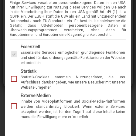
Einige Services verarbeiten personenbezogene Daten in den USA.
COLIBRIS
Mit Ihrer Einwilligung zur Nutzung dieser Services willigen Sie auch
in die Verarbeitung Ihrer Daten in den USA gemäß Art. 49 (1) lit. a
EMILY
GDPR ein. Der EuGH stuft die USA als ein Land mit unzureichendem
Datenschutz nach EU-Standards ein. Es besteht beispielsweise die
Gefahr, dass US-Behörden personenbezogene Daten in
Überwachungsprogrammen verarbeiten, ohne dass für
im Menü finden Sie über 400 Modelle
Europäerinnen und Europäer eine Klagemöglichkeit besteht.
Es folgt eine Liste der Service-Gruppen, für die eine Einwilligung erteilt werden kann. Die 
Essenziell
Die Marke Colibris ist international bekannt für
Essenzielle Services ermöglichen grundlegende Funktionen
kleine Fassungen aus Acetat und Metall. Der
und sind für das ordnungsgemäße Funktionieren der Website
erforderlich.
Spezialist baut seine Schmuckstücke seit 1998
Statistik
in der Nähe von Lübeck und kreiert sowohl
Statistik-Cookies sammeln Nutzungsdaten, die uns
klassische als auch moderne Brillen in hoher
Aufschluss darüber geben, wie unsere Besucher mit unserer
Website umgehen.
Qualität. Von Haus aus ist das Unternehmen
Externe Medien
ursprünglich selbst Augenoptiker. Die Idee,
Inhalte von Videoplattformen und Social-Media-Plattformen
selbst Brillen herzustellen, entstand aus der
werden standardmäßig blockiert. Wenn externe Services
akzeptiert werden, ist für den Zugriff auf diese Inhalte keine
Not, keine kleinen, gut und bequem sitzenden
manuelle Einwilligung mehr erforderlich.
Brillenfassungen auf dem Markt zu finden.
Somit ist es verständlich, dass alle Modelle von