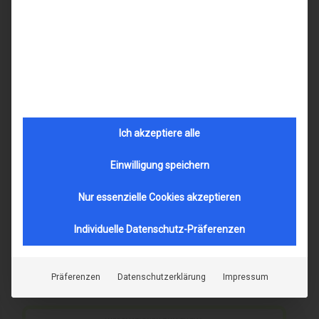
Colibris sowohl in Technik und Komfort
überzeugen. Die abgebildete Fassung ist eine
der schönsten eines großen Sortiments. Die
meisten Modelle sind in mehreren
Farbvarianten erhältlich. Wir empfehlen Ihnen
dieses Modell von Colibris, wenn Sie eine eher
kleine und hochwertige Brillenfassung suchen.
Ich akzeptiere alle
Marke
colibris
Einwilligung speichern
Name
Emily
Nur essenzielle Cookies akzeptieren
Modell-Nr.
12032
Individuelle Datenschutz-Präferenzen
Merkmal
kunststoff
form-rund-oval
Präferenzen
Datenschutzerklärung
Impressum