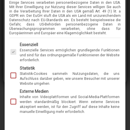
Einige Services verarbeiten personenbezogene Daten in den USA.
TOM-FORD
Mit Ihrer Einwilligung zur Nutzung dieser Services willigen Sie auch
in die Verarbeitung Ihrer Daten in den USA gemäß Art. 49 (1) lit. a
KENDEL TF1076
GDPR ein. Der EuGH stuft die USA als ein Land mit unzureichendem
Datenschutz nach EU-Standards ein. Es besteht beispielsweise die
Gefahr, dass US-Behörden personenbezogene Daten in
Überwachungsprogrammen verarbeiten, ohne dass für
im Menü finden Sie über 400 Modelle
Europäerinnen und Europäer eine Klagemöglichkeit besteht.
Es folgt eine Liste der Service-Gruppen, für die eine Einwilligung erteilt werden kann. Die 
Essenziell
Formschöner Eyecatcher von Tom Ford. Diese
Essenzielle Services ermöglichen grundlegende Funktionen
begehrte Sonnenbrille ist für Liebhaber gut
und sind für das ordnungsgemäße Funktionieren der Website
erforderlich.
gemachter Accessoires mit Sinn für das
Statistik
Besondere. Was gibt es schöneres, um seine
Statistik-Cookies sammeln Nutzungsdaten, die uns
Augen zu schützen?
Aufschluss darüber geben, wie unsere Besucher mit unserer
Website umgehen.
Externe Medien
Marke
tom-ford
Inhalte von Videoplattformen und Social-Media-Plattformen
werden standardmäßig blockiert. Wenn externe Services
Name
Kendel TF1076
akzeptiert werden, ist für den Zugriff auf diese Inhalte keine
manuelle Einwilligung mehr erforderlich.
Modell-Nr.
12007
Merkmal
kunststoff