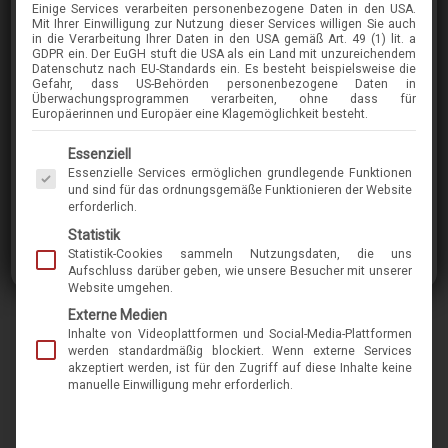
Einige Services verarbeiten personenbezogene Daten in den USA.
TOM-FORD
Mit Ihrer Einwilligung zur Nutzung dieser Services willigen Sie auch
in die Verarbeitung Ihrer Daten in den USA gemäß Art. 49 (1) lit. a
KEVYN TF1099
GDPR ein. Der EuGH stuft die USA als ein Land mit unzureichendem
Datenschutz nach EU-Standards ein. Es besteht beispielsweise die
Gefahr, dass US-Behörden personenbezogene Daten in
Überwachungsprogrammen verarbeiten, ohne dass für
im Menü finden Sie über 400 Modelle
Europäerinnen und Europäer eine Klagemöglichkeit besteht.
Es folgt eine Liste der Service-Gruppen, für die eine Einwilligung erteilt werden kann. Die 
Essenziell
Formschöner Eyecatcher von Tom Ford. Diese
Essenzielle Services ermöglichen grundlegende Funktionen
begehrte Sonnenbrille ist für Liebhaber gut
und sind für das ordnungsgemäße Funktionieren der Website
erforderlich.
gemachter Accessoires mit Sinn für das
Statistik
Besondere. Was gibt es schöneres, um seine
Statistik-Cookies sammeln Nutzungsdaten, die uns
Augen zu schützen?
Aufschluss darüber geben, wie unsere Besucher mit unserer
Website umgehen.
Externe Medien
Marke
tom-ford
Inhalte von Videoplattformen und Social-Media-Plattformen
werden standardmäßig blockiert. Wenn externe Services
Name
Kevyn TF1099
akzeptiert werden, ist für den Zugriff auf diese Inhalte keine
manuelle Einwilligung mehr erforderlich.
Modell-Nr.
12006
Merkmal
kunststoff