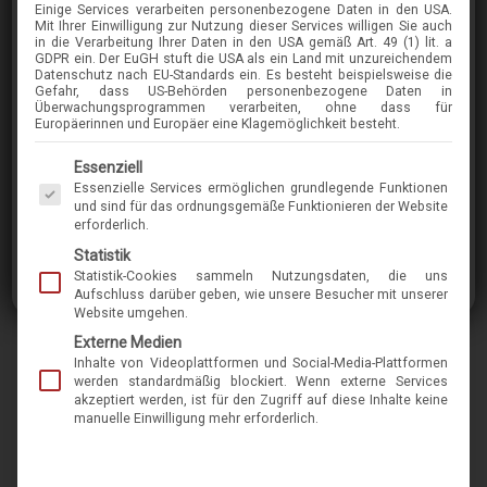
Einige Services verarbeiten personenbezogene Daten in den USA.
TOM-FORD
Mit Ihrer Einwilligung zur Nutzung dieser Services willigen Sie auch
in die Verarbeitung Ihrer Daten in den USA gemäß Art. 49 (1) lit. a
TF5955-B
GDPR ein. Der EuGH stuft die USA als ein Land mit unzureichendem
Datenschutz nach EU-Standards ein. Es besteht beispielsweise die
Gefahr, dass US-Behörden personenbezogene Daten in
Überwachungsprogrammen verarbeiten, ohne dass für
im Menü finden Sie über 400 Modelle
Europäerinnen und Europäer eine Klagemöglichkeit besteht.
Es folgt eine Liste der Service-Gruppen, für die eine Einwilligung erteilt werden kann. Die 
Essenziell
Topaktuelle Korrektionsfassung von Tom Ford
Essenzielle Services ermöglichen grundlegende Funktionen
in klassischem Schnitt. Die aus
und sind für das ordnungsgemäße Funktionieren der Website
erforderlich.
hautfreundlichem Acetat hergestellte Brille hat
Statistik
eine wohlproportionierte Form und sitzt
Statistik-Cookies sammeln Nutzungsdaten, die uns
bequem auf der Nase. Eine Brille, mit der Sie
Aufschluss darüber geben, wie unsere Besucher mit unserer
Website umgehen.
immer gut aussehen und Stil beweisen.
Externe Medien
Inhalte von Videoplattformen und Social-Media-Plattformen
Marke
tom-ford
werden standardmäßig blockiert. Wenn externe Services
akzeptiert werden, ist für den Zugriff auf diese Inhalte keine
manuelle Einwilligung mehr erforderlich.
Name
TF5955-B
Modell-Nr.
12000