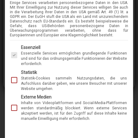
Einige Services verarbeiten personenbezogene Daten in den USA.
SCHNUCHEL
Mit Ihrer Einwilligung zur Nutzung dieser Services willigen Sie auch
in die Verarbeitung Ihrer Daten in den USA gemäß Art. 49 (1) lit. a
4712
GDPR ein. Der EuGH stuft die USA als ein Land mit unzureichendem
Datenschutz nach EU-Standards ein. Es besteht beispielsweise die
Gefahr, dass US-Behörden personenbezogene Daten in
Überwachungsprogrammen verarbeiten, ohne dass für
im Menü finden Sie über 400 Modelle
Europäerinnen und Europäer eine Klagemöglichkeit besteht.
Es folgt eine Liste der Service-Gruppen, für die eine Einwilligung erteilt werden kann. Die 
Essenziell
Der Hersteller Dr. Schnuchel, der seinen
Essenzielle Services ermöglichen grundlegende Funktionen
Produktionsort in der Nähe von Hamburg hat,
und sind für das ordnungsgemäße Funktionieren der Website
erforderlich.
fertigt seit Jahrzehnten in Handarbeit
Statistik
formschöne Brillen aus Acetat und nahezu jeder
Statistik-Cookies sammeln Nutzungsdaten, die uns
Farbausführung. Die meist klassischen Modelle
Aufschluss darüber geben, wie unsere Besucher mit unserer
Website umgehen.
sind zeitlos und doch nicht langweilig. Wegen
Externe Medien
der Einzelanfertigung können Ersatzteile auch
Inhalte von Videoplattformen und Social-Media-Plattformen
noch viele Jahre nachgeliefert werden. Das
werden standardmäßig blockiert. Wenn externe Services
akzeptiert werden, ist für den Zugriff auf diese Inhalte keine
Besondere an den Brillen der Manufaktur von
manuelle Einwilligung mehr erforderlich.
Schnuchel ist die Möglichkeit, Brillenfassungen
nach Bedarf individuell anders zu bauen.