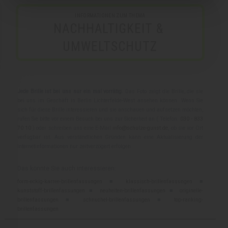
INFORMATIONEN ZUM THEMA
NACHHALTIGKEIT & 
UMWELTSCHUTZ
Jede Brille ist bei uns nur ein mal vorrätig.
Das Foto zeigt die Brille, die sie
bei uns im Geschäft in Berlin Lichterfelde-West ansehen können. Wenn Sie
sich für diese Brille interessieren und sie anschauen und aufsetzen möchten,
rufen Sie bitte vor einem Besuch bei uns zur Sicherheit an ( Telefon:
030 - 833
70 10
) oder schreiben uns eine E-Mail
info@schulze-gunst.de
, ob sie vor Ort
verfügbar ist. Aus verständlichen Gründen kann eine Aktualisierung der
Internetinformationen nur zeitverzögert erfolgen.
Das könnte Sie auch interessieren:
form-eckig-karree-brillenfassungen
■
klassisch-brillenfassungen
■
kunststoff-brillenfassungen
■
neuheiten-brillenfassungen
■
originelle-
brillenfassungen
■
schnuchel-brillenfassungen
■
top-ranking-
brillenfassungen