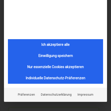
gibt es mehreren Farbvarianten. Sie ist
außerordentlich stabil und überzeugt durch ihre
Zuverlässigkeit. Wenn Sie eine sehr leichte und
dennoch stabile Brille suchen, die Modernität
ausstrahlt und an der Sie täglich Freude haben,
dann sollten Sie diese in die engere Wahl
ziehen.
Ich akzeptiere alle
Einwilligung speichern
Marke
lindberg
Name
Air Titanium Rim Stefano basic
Nur essenzielle Cookies akzeptieren
Modell-Nr.
11915
Individuelle Datenschutz-Präferenzen
Merkmal
metall
form-rund-oval
Präferenzen
Datenschutzerklärung
Impressum