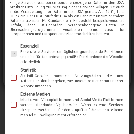
Einige Services verarbeiten personenbezogene Daten in den USA.
LINDBERG
Mit Ihrer Einwilligung zur Nutzung dieser Services willigen Sie auch
in die Verarbeitung Ihrer Daten in den USA gemäß Art. 49 (1) lit. a
AIR TITANIUM RIM STEFANO
GDPR ein. Der EuGH stuft die USA als ein Land mit unzureichendem
Datenschutz nach EU-Standards ein. Es besteht beispielsweise die
BASIC
Gefahr, dass US-Behörden personenbezogene Daten in
Überwachungsprogrammen verarbeiten, ohne dass für
Europäerinnen und Europäer eine Klagemöglichkeit besteht.
im Menü finden Sie über 400 Modelle
Es folgt eine Liste der Service-Gruppen, für die eine Einwilligung erteilt werden kann. Die 
Essenziell
Essenzielle Services ermöglichen grundlegende Funktionen
Lindberg steht für leichte Brillen in modernem
und sind für das ordnungsgemäße Funktionieren der Website
erforderlich.
dänischen Design. Für das international
Statistik
bekannte Unternehmen, das für seine
Statistik-Cookies sammeln Nutzungsdaten, die uns
Kreationen schon viele internationale Preise
Aufschluss darüber geben, wie unsere Besucher mit unserer
Website umgehen.
bekam, ist das Wort „Schraube“ ein
Externe Medien
Schimpfwort, weswegen sie sämtliche Modelle
Inhalte von Videoplattformen und Social-Media-Plattformen
schraubenlos ausführt. So wie auch dieses
werden standardmäßig blockiert. Wenn externe Services
akzeptiert werden, ist für den Zugriff auf diese Inhalte keine
Modell. Diese Lindbergbrille besticht durch
manuelle Einwilligung mehr erforderlich.
kompromisslose und durchdachte
Linienführung. Die Konstruktion aus Titandraht