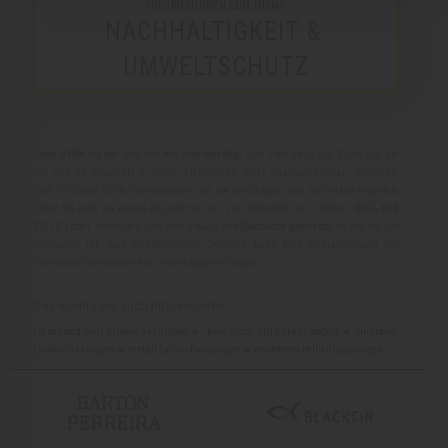
INFORMATIONEN ZUM THEMA
NACHHALTIGKEIT & 
UMWELTSCHUTZ
Jede Brille ist bei uns nur ein mal vorrätig.
Das Foto zeigt die Brille, die sie
bei uns im Geschäft in Berlin Lichterfelde-West ansehen können. Wenn Sie
sich für diese Brille interessieren und sie anschauen und aufsetzen möchten,
rufen Sie bitte vor einem Besuch bei uns zur Sicherheit an ( Telefon:
030 - 833
70 10
) oder schreiben uns eine E-Mail
info@schulze-gunst.de
, ob sie vor Ort
verfügbar ist. Aus verständlichen Gründen kann eine Aktualisierung der
Internetinformationen nur zeitverzögert erfolgen.
Das könnte Sie auch interessieren:
form-rund-oval-brillenfassungen
■
klassisch-brillenfassungen
■
lindberg-
brillenfassungen
■
metall-brillenfassungen
■
neuheiten-brillenfassungen