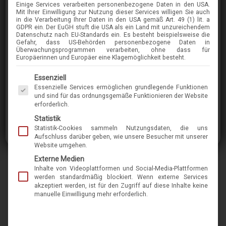
Einige Services verarbeiten personenbezogene Daten in den USA.
LINDBERG
Mit Ihrer Einwilligung zur Nutzung dieser Services willigen Sie auch
in die Verarbeitung Ihrer Daten in den USA gemäß Art. 49 (1) lit. a
AIR TITANIUM RIM KEN BASIC
GDPR ein. Der EuGH stuft die USA als ein Land mit unzureichendem
Datenschutz nach EU-Standards ein. Es besteht beispielsweise die
Gefahr, dass US-Behörden personenbezogene Daten in
Überwachungsprogrammen verarbeiten, ohne dass für
im Menü finden Sie über 400 Modelle
Europäerinnen und Europäer eine Klagemöglichkeit besteht.
Es folgt eine Liste der Service-Gruppen, für die eine Einwilligung erteilt werden kann. Die 
Essenziell
Lindberg steht für leichte Brillen in modernem
Essenzielle Services ermöglichen grundlegende Funktionen
dänischen Design. Für das international
und sind für das ordnungsgemäße Funktionieren der Website
erforderlich.
bekannte Unternehmen, das für seine
Statistik
Kreationen schon viele internationale Preise
Statistik-Cookies sammeln Nutzungsdaten, die uns
bekam, ist das Wort „Schraube“ ein
Aufschluss darüber geben, wie unsere Besucher mit unserer
Website umgehen.
Schimpfwort, weswegen sie sämtliche Modelle
Externe Medien
schraubenlos ausführt. So wie auch dieses
Inhalte von Videoplattformen und Social-Media-Plattformen
Modell. Diese Lindbergbrille besticht durch
werden standardmäßig blockiert. Wenn externe Services
akzeptiert werden, ist für den Zugriff auf diese Inhalte keine
kompromisslose und durchdachte
manuelle Einwilligung mehr erforderlich.
Linienführung. Die Konstruktion aus Titandraht
gibt es mehreren Farbvarianten. Sie ist