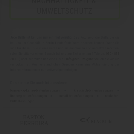
NACHHALTIGKEIT & 
UMWELTSCHUTZ
Jede Brille ist bei uns nur ein mal vorrätig.
Das Foto zeigt die Brille, die sie
bei uns im Geschäft in Berlin Lichterfelde-West ansehen können. Wenn Sie
sich für diese Brille interessieren und sie anschauen und aufsetzen möchten,
rufen Sie bitte vor einem Besuch bei uns zur Sicherheit an ( Telefon:
030 - 833
70 10
) oder schreiben uns eine E-Mail
info@schulze-gunst.de
, ob sie vor Ort
verfügbar ist. Aus verständlichen Gründen kann eine Aktualisierung der
Internetinformationen nur zeitverzögert erfolgen.
Das könnte Sie auch interessieren:
form-eckig-karree-brillenfassungen
■
klassisch-brillenfassungen
■
lindberg-brillenfassungen
■
metall-brillenfassungen
■
neuheiten-
brillenfassungen