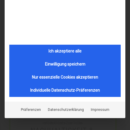
außerordentlich stabil und überzeugt durch ihre
Zuverlässigkeit. Wenn Sie eine sehr leichte und
dennoch stabile Brille suchen, die Modernität
ausstrahlt und an der Sie täglich Freude haben,
dann sollten Sie diese in die engere Wahl
ziehen.
Ich akzeptiere alle
Marke
lindberg
Einwilligung speichern
Name
Air Titanium Rim Ken basic
Nur essenzielle Cookies akzeptieren
Modell-Nr.
11902
Individuelle Datenschutz-Präferenzen
Merkmal
metall
form-eckig-karree
Präferenzen
Datenschutzerklärung
Impressum
INFORMATIONEN ZUM THEMA