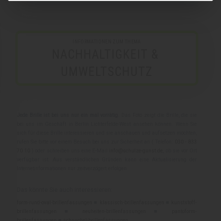
INFORMATIONEN ZUM THEMA
NACHHALTIGKEIT & 
UMWELTSCHUTZ
Jede Brille ist bei uns nur ein mal vorrätig.
Das Foto zeigt die Brille, die sie
bei uns im Geschäft in Berlin Lichterfelde-West ansehen können. Wenn Sie
sich für diese Brille interessieren und sie anschauen und aufsetzen möchten,
rufen Sie bitte vor einem Besuch bei uns zur Sicherheit an ( Telefon:
030 - 833
70 10
) oder schreiben uns eine E-Mail
info@schulze-gunst.de
, ob sie vor Ort
verfügbar ist. Aus verständlichen Gründen kann eine Aktualisierung der
Internetinformationen nur zeitverzögert erfolgen.
Das könnte Sie auch interessieren:
form-rund-oval-brillenfassungen
■
klassisch-brillenfassungen
■
kunststoff-
brillenfassungen
■
neuheiten-brillenfassungen
■
pantoform-
brillenfassungen
■
schnuchel-brillenfassungen