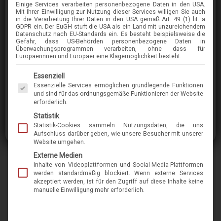
Einige Services verarbeiten personenbezogene Daten in den USA.
SCHNUCHEL
Mit Ihrer Einwilligung zur Nutzung dieser Services willigen Sie auch
in die Verarbeitung Ihrer Daten in den USA gemäß Art. 49 (1) lit. a
4883
GDPR ein. Der EuGH stuft die USA als ein Land mit unzureichendem
Datenschutz nach EU-Standards ein. Es besteht beispielsweise die
Gefahr, dass US-Behörden personenbezogene Daten in
Überwachungsprogrammen verarbeiten, ohne dass für
im Menü finden Sie über 400 Modelle
Europäerinnen und Europäer eine Klagemöglichkeit besteht.
Es folgt eine Liste der Service-Gruppen, für die eine Einwilligung erteilt werden kann. Die 
Essenziell
Der Hersteller Dr. Schnuchel, der seinen
Essenzielle Services ermöglichen grundlegende Funktionen
Produktionsort in der Nähe von Hamburg hat,
und sind für das ordnungsgemäße Funktionieren der Website
erforderlich.
fertigt seit Jahrzehnten in Handarbeit
Statistik
formschöne Brillen aus Acetat und nahezu jeder
Statistik-Cookies sammeln Nutzungsdaten, die uns
Farbausführung. Die meist klassischen Modelle
Aufschluss darüber geben, wie unsere Besucher mit unserer
Website umgehen.
sind zeitlos und doch nicht langweilig. Wegen
Externe Medien
der Einzelanfertigung können Ersatzteile auch
Inhalte von Videoplattformen und Social-Media-Plattformen
noch viele Jahre nachgeliefert werden. Das
werden standardmäßig blockiert. Wenn externe Services
akzeptiert werden, ist für den Zugriff auf diese Inhalte keine
Besondere an den Brillen der Manufaktur von
manuelle Einwilligung mehr erforderlich.
Schnuchel ist die Möglichkeit, Brillenfassungen
nach Bedarf individuell anders zu bauen.