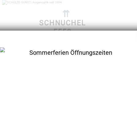
⇈
SCHNUCHEL
5558
im Menü finden Sie über 400 Modelle
der seinen Produktionsort in der Nähe von Hamburg hat
 aus Acetat und nahezu jeder Farbausführung. Die me
weilig. Wegen der Einzelanfertigung können Ersatz
esondere an den Brillen der Manufaktur von Schn
individuell anders zu bauen. Neben der Farbe kann d
llänge, die Breite und die Nasenpartie bestimmt werde
 optimiert ist. Diese Fassung kann somit auch in vie