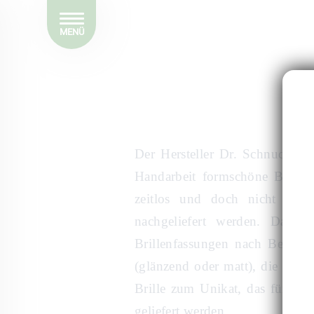
MENÜ
Der Hersteller Dr. Schnuchel, 
Handarbeit formschöne Brillen
zeitlos und doch nicht lang
nachgeliefert werden. Das B
Brillenfassungen nach Bedarf 
(glänzend oder matt), die Büge
Brille zum Unikat, das für Sie
geliefert werden.