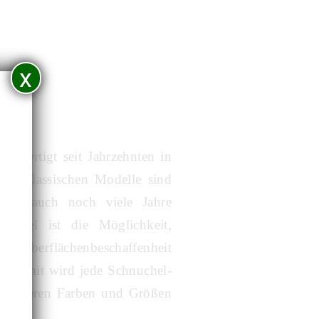
x
, fertigt seit Jahrzehnten in
ist klassischen Modelle sind
teile auch noch viele Jahre
uchel ist die Möglichkeit,
ie Oberflächenbeschaffenheit
n. Somit wird jede Schnuchel-
len anderen Farben und Größen