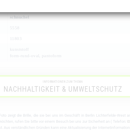
schnuchel
5558
11803
kunststoff
form-rund-oval, pantoform
INFORMATIONEN ZUM THEMA
NACHHALTIGKEIT & UMWELTSCHUTZ
oto zeigt die Brille, die sie bei uns im Geschäft in Berlin Lichterfelde-West 
chten, rufen Sie bitte vor einem Besuch bei uns zur Sicherheit an ( Telefon:
0
 ist. Aus verständlichen Gründen kann eine Aktualisierung der Internetinformation