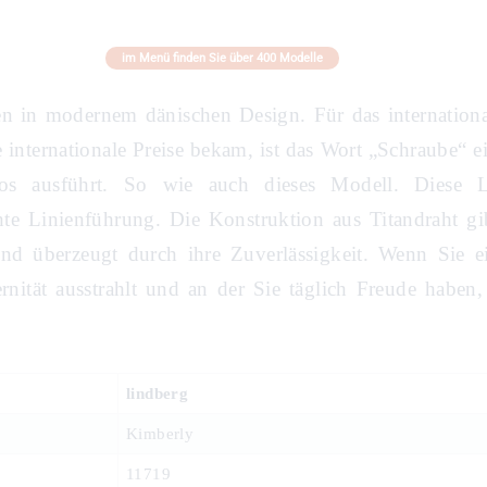
im Menü finden Sie über 400 Modelle
llen in modernem dänischen Design. Für das internatio
e internationale Preise bekam, ist das Wort „Schraube“
los ausführt. So wie auch dieses Modell. Diese Li
e Linienführung. Die Konstruktion aus Titandraht gib
 und überzeugt durch ihre Zuverlässigkeit. Wenn Sie 
rnität ausstrahlt und an der Sie täglich Freude haben,
lindberg
Kimberly
11719