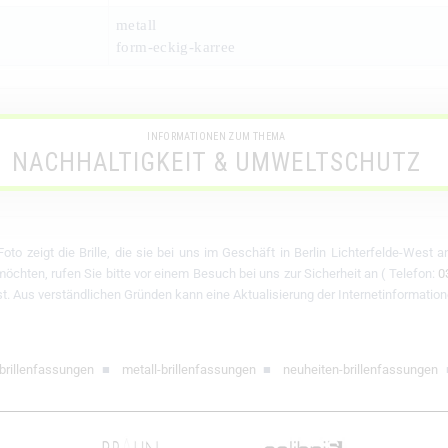
metall
form-eckig-karree
INFORMATIONEN ZUM THEMA
NACHHALTIGKEIT & UMWELTSCHUTZ
oto zeigt die Brille, die sie bei uns im Geschäft in Berlin Lichterfelde-West 
chten, rufen Sie bitte vor einem Besuch bei uns zur Sicherheit an ( Telefon:
0
 ist. Aus verständlichen Gründen kann eine Aktualisierung der Internetinformation
-brillenfassungen
■
metall-brillenfassungen
■
neuheiten-brillenfassungen