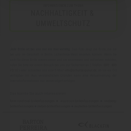
INFORMATIONEN ZUM THEMA
NACHHALTIGKEIT & 
UMWELTSCHUTZ
Jede Brille ist bei uns nur ein mal vorrätig.
Das Foto zeigt die Brille, die sie
bei uns im Geschäft in Berlin Lichterfelde-West ansehen können. Wenn Sie
sich für diese Brille interessieren und sie anschauen und aufsetzen möchten,
rufen Sie bitte vor einem Besuch bei uns zur Sicherheit an ( Telefon:
030 - 833
70 10
) oder schreiben uns eine E-Mail
info@schulze-gunst.de
, ob sie vor Ort
verfügbar ist. Aus verständlichen Gründen kann eine Aktualisierung der
Internetinformationen nur zeitverzögert erfolgen.
Das könnte Sie auch interessieren:
form-rund-oval-brillenfassungen
■
klassisch-brillenfassungen
■
lindberg-
brillenfassungen
■
metall-brillenfassungen
■
neuheiten-brillenfassungen