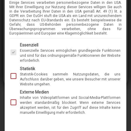
Einige Services verarbeiten personenbezogene Daten in den USA.
Mit Ihrer Einwilligung zur Nutzung dieser Services willigen Sie auch
in die Verarbeitung Ihrer Daten in den USA gemäß Art. 49 (1) lit. a
GDPR ein. Der EuGH stuft die USA als ein Land mit unzureichendem
LINDBERG
Datenschutz nach EU-Standards ein. Es besteht beispielsweise die
Gefahr, dass US-Behörden personenbezogene Daten in
BO
Überwachungsprogrammen verarbeiten, ohne dass für
Europäerinnen und Europäer eine Klagemöglichkeit besteht.
Es folgt eine Liste der Service-Gruppen, für die eine Einwilligung erteilt werden kann. Die 
Essenziell
im Menü finden Sie über 400 Modelle
Essenzielle Services ermöglichen grundlegende Funktionen
und sind für das ordnungsgemäße Funktionieren der Website
Lindberg steht für leichte Brillen in modernem
erforderlich.
dänischen Design. Für das international
Statistik
Statistik-Cookies sammeln Nutzungsdaten, die uns
bekannte Unternehmen, das für seine
Aufschluss darüber geben, wie unsere Besucher mit unserer
Kreationen schon viele internationale Preise
Website umgehen.
bekam, ist das Wort „Schraube“ ein
Externe Medien
Inhalte von Videoplattformen und Social-Media-Plattformen
Schimpfwort, weswegen sie sämtliche Modelle
werden standardmäßig blockiert. Wenn externe Services
schraubenlos ausführt. So wie auch dieses
akzeptiert werden, ist für den Zugriff auf diese Inhalte keine
manuelle Einwilligung mehr erforderlich.
Modell. Diese Lindbergbrille besticht durch
kompromisslose und durchdachte
Linienführung. Die Konstruktion aus Titandraht