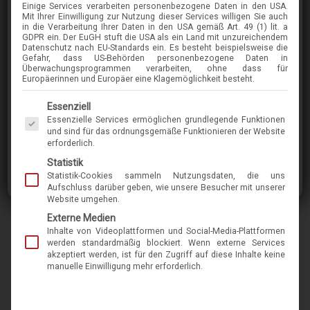
Einige Services verarbeiten personenbezogene Daten in den USA.
TOM-FORD
Mit Ihrer Einwilligung zur Nutzung dieser Services willigen Sie auch
in die Verarbeitung Ihrer Daten in den USA gemäß Art. 49 (1) lit. a
5742-B
GDPR ein. Der EuGH stuft die USA als ein Land mit unzureichendem
Datenschutz nach EU-Standards ein. Es besteht beispielsweise die
Gefahr, dass US-Behörden personenbezogene Daten in
Überwachungsprogrammen verarbeiten, ohne dass für
im Menü finden Sie über 400 Modelle
Europäerinnen und Europäer eine Klagemöglichkeit besteht.
Es folgt eine Liste der Service-Gruppen, für die eine Einwilligung erteilt werden kann. Die 
Essenziell
Topaktuelle Korrektionsfassung von Tom Ford
Essenzielle Services ermöglichen grundlegende Funktionen
in klassischem Schnitt. Die aus
und sind für das ordnungsgemäße Funktionieren der Website
erforderlich.
hautfreundlichem Acetat hergestellte Brille hat
Statistik
eine wohlproportionierte Form und sitzt
Statistik-Cookies sammeln Nutzungsdaten, die uns
bequem auf der Nase. Eine Brille, mit der Sie
Aufschluss darüber geben, wie unsere Besucher mit unserer
Website umgehen.
immer gut aussehen und Stil beweisen.
Externe Medien
Inhalte von Videoplattformen und Social-Media-Plattformen
Marke
tom-ford
werden standardmäßig blockiert. Wenn externe Services
akzeptiert werden, ist für den Zugriff auf diese Inhalte keine
manuelle Einwilligung mehr erforderlich.
Name
5742-B
Modell-Nr.
11653