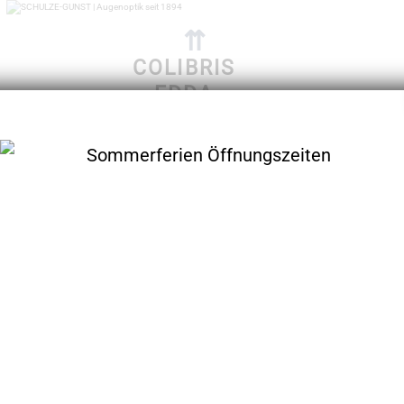
⇈
COLIBRIS
EDDA
im Menü finden Sie über 400 Modelle
colibris
Edda
11608
kunststoff
form-eckig-karree