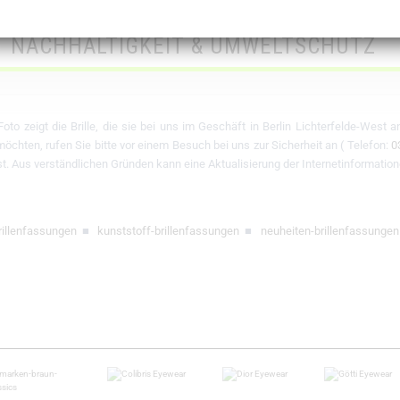
INFORMATIONEN ZUM THEMA
NACHHALTIGKEIT & UMWELTSCHUTZ
oto zeigt die Brille, die sie bei uns im Geschäft in Berlin Lichterfelde-West 
chten, rufen Sie bitte vor einem Besuch bei uns zur Sicherheit an ( Telefon:
0
 ist. Aus verständlichen Gründen kann eine Aktualisierung der Internetinformation
rillenfassungen
■
kunststoff-brillenfassungen
■
neuheiten-brillenfassungen