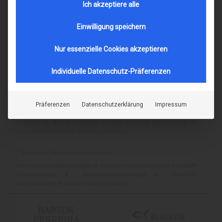
Ich akzeptiere alle
INFORMATIONEN ZUM THEMA
NACHHALTIGKEIT & 
Einwilligung speichern
UMWELTSCHUTZ
Nur essenzielle Cookies akzeptieren
Individuelle Datenschutz-Präferenzen
Jede Brille ist bei uns nur ein mal vorrätig.
Das Foto zeigt die Brille, die sie
bei uns im Geschäft in Berlin Lichterfelde-West ansehen können. Wenn Sie
sich für diese Brille interessieren und sie anschauen und aufsetzen möchten,
Präferenzen
Datenschutzerklärung
Impressum
rufen Sie bitte vor einem Besuch bei uns zur Sicherheit an ( Telefon:
030 - 833
70 10
) oder schreiben uns eine E-Mail
info@schulze-gunst.de
, ob sie vor Ort
verfügbar ist. Aus verständlichen Gründen kann eine Aktualisierung der
Internetinformationen nur zeitverzögert erfolgen.
Das könnte Sie auch interessieren:
form-rund-oval-brillenfassungen
■
klassisch-brillenfassungen
■
kunststoff-
brillenfassungen
■
neuheiten-brillenfassungen
■
pantoform-
brillenfassungen
■
schnuchel-brillenfassungen