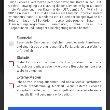
Einige Services verarbeiten personenbezogene Daten in den USA.
Mit Ihrer Einwilligung zur Nutzung dieser Services willigen Sie auch
in die Verarbeitung Ihrer Daten in den USA gemäß Art. 49 (1) lit. a
GDPR ein. Der EuGH stuft die USA als ein Land mit unzureichendem
SCHNUCHEL
Datenschutz nach EU-Standards ein. Es besteht beispielsweise die
Gefahr, dass US-Behörden personenbezogene Daten in
3912
Überwachungsprogrammen verarbeiten, ohne dass für
Europäerinnen und Europäer eine Klagemöglichkeit besteht.
Es folgt eine Liste der Service-Gruppen, für die eine Einwilligung erteilt werden kann. Die 
Essenziell
im Menü finden Sie über 400 Modelle
Essenzielle Services ermöglichen grundlegende Funktionen
und sind für das ordnungsgemäße Funktionieren der Website
erforderlich.
Marke
schnuchel
Statistik
Statistik-Cookies sammeln Nutzungsdaten, die uns
Name
3912
Aufschluss darüber geben, wie unsere Besucher mit unserer
Website umgehen.
Modell-Nr.
11557
Externe Medien
Inhalte von Videoplattformen und Social-Media-Plattformen
Merkmal
kunststoff
werden standardmäßig blockiert. Wenn externe Services
form-rund-oval, pantoform
akzeptiert werden, ist für den Zugriff auf diese Inhalte keine
manuelle Einwilligung mehr erforderlich.