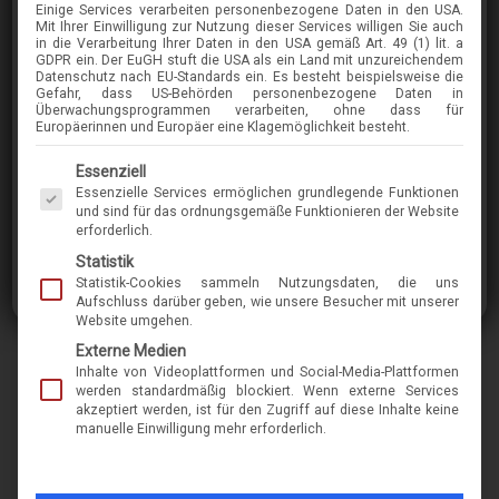
Einige Services verarbeiten personenbezogene Daten in den USA.
Mit Ihrer Einwilligung zur Nutzung dieser Services willigen Sie auch
in die Verarbeitung Ihrer Daten in den USA gemäß Art. 49 (1) lit. a
GDPR ein. Der EuGH stuft die USA als ein Land mit unzureichendem
SCHNUCHEL
Datenschutz nach EU-Standards ein. Es besteht beispielsweise die
Gefahr, dass US-Behörden personenbezogene Daten in
4811
Überwachungsprogrammen verarbeiten, ohne dass für
Europäerinnen und Europäer eine Klagemöglichkeit besteht.
Es folgt eine Liste der Service-Gruppen, für die eine Einwilligung erteilt werden kann. Die 
Essenziell
im Menü finden Sie über 400 Modelle
Essenzielle Services ermöglichen grundlegende Funktionen
und sind für das ordnungsgemäße Funktionieren der Website
erforderlich.
Marke
schnuchel
Statistik
Statistik-Cookies sammeln Nutzungsdaten, die uns
Name
4811
Aufschluss darüber geben, wie unsere Besucher mit unserer
Website umgehen.
Modell-Nr.
11556
Externe Medien
Inhalte von Videoplattformen und Social-Media-Plattformen
Merkmal
kunststoff
werden standardmäßig blockiert. Wenn externe Services
form-rund-oval, pantoform
akzeptiert werden, ist für den Zugriff auf diese Inhalte keine
manuelle Einwilligung mehr erforderlich.