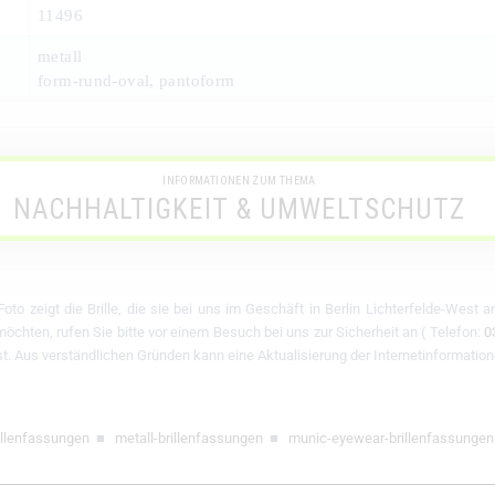
11496
metall
form-rund-oval, pantoform
INFORMATIONEN ZUM THEMA
NACHHALTIGKEIT & UMWELTSCHUTZ
oto zeigt die Brille, die sie bei uns im Geschäft in Berlin Lichterfelde-West 
chten, rufen Sie bitte vor einem Besuch bei uns zur Sicherheit an ( Telefon:
0
 ist. Aus verständlichen Gründen kann eine Aktualisierung der Internetinformation
illenfassungen
■
metall-brillenfassungen
■
munic-eyewear-brillenfassungen