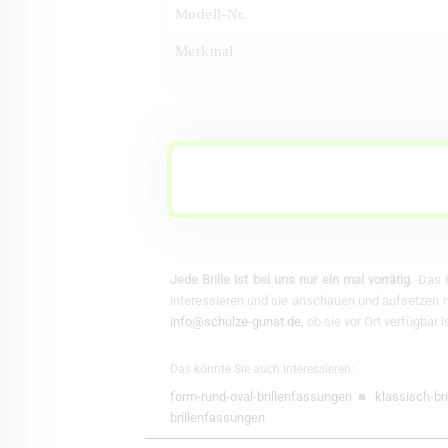
Modell-Nr.
Merkmal
Jede Brille ist bei uns nur ein mal vorrätig.
Das F
interessieren und sie anschauen und aufsetzen mö
info@schulze-gunst.de
, ob sie vor Ort verfügbar
Das könnte Sie auch interessieren:
form-rund-oval-brillenfassungen
■
klassisch-br
brillenfassungen