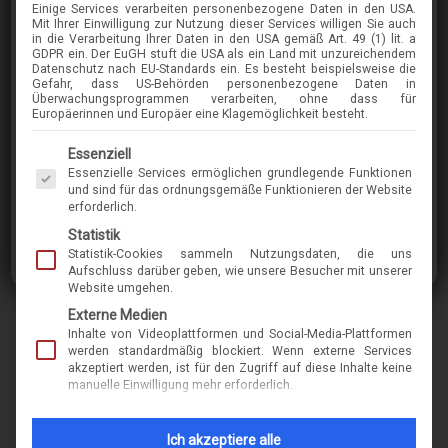
Einige Services verarbeiten personenbezogene Daten in den USA.
BARTON-PERREIRA
Mit Ihrer Einwilligung zur Nutzung dieser Services willigen Sie auch
in die Verarbeitung Ihrer Daten in den USA gemäß Art. 49 (1) lit. a
CAMILLE
GDPR ein. Der EuGH stuft die USA als ein Land mit unzureichendem
Datenschutz nach EU-Standards ein. Es besteht beispielsweise die
Gefahr, dass US-Behörden personenbezogene Daten in
Überwachungsprogrammen verarbeiten, ohne dass für
im Menü finden Sie über 400 Modelle
Europäerinnen und Europäer eine Klagemöglichkeit besteht.
Es folgt eine Liste der Service-Gruppen, für die eine Einwilligung erteilt werden kann. Die 
Essenziell
Essenzielle Services ermöglichen grundlegende Funktionen
Marke
barton-perreira
und sind für das ordnungsgemäße Funktionieren der Website
erforderlich.
Name
Camille
Statistik
Statistik-Cookies sammeln Nutzungsdaten, die uns
Modell-Nr.
10836
Aufschluss darüber geben, wie unsere Besucher mit unserer
Website umgehen.
Merkmal
kunststoff
Externe Medien
form-eckig-karree
Inhalte von Videoplattformen und Social-Media-Plattformen
werden standardmäßig blockiert. Wenn externe Services
akzeptiert werden, ist für den Zugriff auf diese Inhalte keine
manuelle Einwilligung mehr erforderlich.
INFORMATIONEN ZUM THEMA
NACHHALTIGKEIT & 
Ich akzeptiere alle