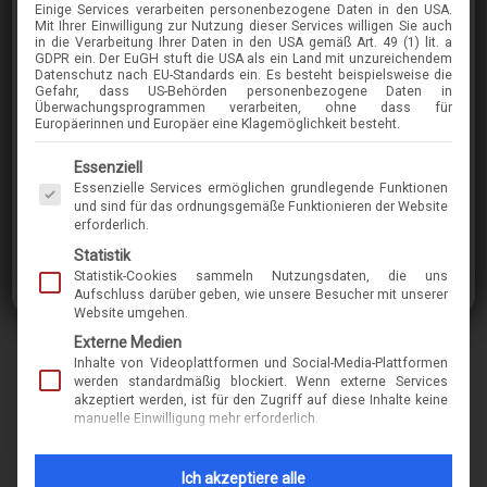
Einige Services verarbeiten personenbezogene Daten in den USA.
SCHNUCHEL
Mit Ihrer Einwilligung zur Nutzung dieser Services willigen Sie auch
in die Verarbeitung Ihrer Daten in den USA gemäß Art. 49 (1) lit. a
2889
GDPR ein. Der EuGH stuft die USA als ein Land mit unzureichendem
Datenschutz nach EU-Standards ein. Es besteht beispielsweise die
Gefahr, dass US-Behörden personenbezogene Daten in
Überwachungsprogrammen verarbeiten, ohne dass für
im Menü finden Sie über 400 Modelle
Europäerinnen und Europäer eine Klagemöglichkeit besteht.
Es folgt eine Liste der Service-Gruppen, für die eine Einwilligung erteilt werden kann. Die 
Essenziell
Essenzielle Services ermöglichen grundlegende Funktionen
Marke
schnuchel
und sind für das ordnungsgemäße Funktionieren der Website
erforderlich.
Name
2889
Statistik
Statistik-Cookies sammeln Nutzungsdaten, die uns
Modell-Nr.
10587
Aufschluss darüber geben, wie unsere Besucher mit unserer
Website umgehen.
Merkmal
kunststoff
Externe Medien
form-eckig-karree
Inhalte von Videoplattformen und Social-Media-Plattformen
werden standardmäßig blockiert. Wenn externe Services
akzeptiert werden, ist für den Zugriff auf diese Inhalte keine
manuelle Einwilligung mehr erforderlich.
INFORMATIONEN ZUM THEMA
NACHHALTIGKEIT & 
Ich akzeptiere alle