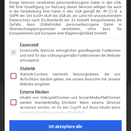
Einige Services verarbeiten personenbezogene Daten in den USA.
TOM-FORD
Mit Ihrer Einwilligung zur Nutzung dieser Services willigen Sie auch
in die Verarbeitung Ihrer Daten in den USA gemäß Art. 49 (1) lit. a
5710-B
GDPR ein. Der EuGH stuft die USA als ein Land mit unzureichendem
Datenschutz nach EU-Standards ein. Es besteht beispielsweise die
Gefahr, dass US-Behörden personenbezogene Daten in
Überwachungsprogrammen verarbeiten, ohne dass für
im Menü finden Sie über 400 Modelle
Europäerinnen und Europäer eine Klagemöglichkeit besteht.
Es folgt eine Liste der Service-Gruppen, für die eine Einwilligung erteilt werden kann. Die 
Essenziell
Essenzielle Services ermöglichen grundlegende Funktionen
Marke
tom-ford
und sind für das ordnungsgemäße Funktionieren der Website
erforderlich.
Name
5710-B
Statistik
Statistik-Cookies sammeln Nutzungsdaten, die uns
Modell-Nr.
10476
Aufschluss darüber geben, wie unsere Besucher mit unserer
Website umgehen.
Merkmal
kunststoff
Externe Medien
form-rund-oval
Inhalte von Videoplattformen und Social-Media-Plattformen
werden standardmäßig blockiert. Wenn externe Services
akzeptiert werden, ist für den Zugriff auf diese Inhalte keine
manuelle Einwilligung mehr erforderlich.
INFORMATIONEN ZUM THEMA
NACHHALTIGKEIT & 
Ich akzeptiere alle