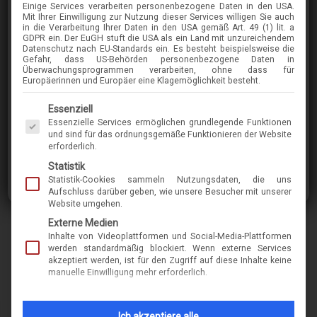
Einige Services verarbeiten personenbezogene Daten in den USA.
SCHNUCHEL
Mit Ihrer Einwilligung zur Nutzung dieser Services willigen Sie auch
in die Verarbeitung Ihrer Daten in den USA gemäß Art. 49 (1) lit. a
120
GDPR ein. Der EuGH stuft die USA als ein Land mit unzureichendem
Datenschutz nach EU-Standards ein. Es besteht beispielsweise die
Gefahr, dass US-Behörden personenbezogene Daten in
Überwachungsprogrammen verarbeiten, ohne dass für
im Menü finden Sie über 400 Modelle
Europäerinnen und Europäer eine Klagemöglichkeit besteht.
Es folgt eine Liste der Service-Gruppen, für die eine Einwilligung erteilt werden kann. Die 
Essenziell
Essenzielle Services ermöglichen grundlegende Funktionen
Marke
schnuchel
und sind für das ordnungsgemäße Funktionieren der Website
erforderlich.
Name
120
Statistik
Statistik-Cookies sammeln Nutzungsdaten, die uns
Modell-Nr.
10394
Aufschluss darüber geben, wie unsere Besucher mit unserer
Website umgehen.
Merkmal
kunststoff
Externe Medien
form-rund-oval, pantoform
Inhalte von Videoplattformen und Social-Media-Plattformen
werden standardmäßig blockiert. Wenn externe Services
akzeptiert werden, ist für den Zugriff auf diese Inhalte keine
manuelle Einwilligung mehr erforderlich.
INFORMATIONEN ZUM THEMA
NACHHALTIGKEIT & 
Ich akzeptiere alle