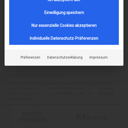
UMWELTSCHUTZ
Einwilligung speichern
Nur essenzielle Cookies akzeptieren
Jede Brille ist bei uns nur ein mal vorrätig.
Das Foto zeigt die Brille, die sie
bei uns im Geschäft in Berlin Lichterfelde-West ansehen können. Wenn Sie
Individuelle Datenschutz-Präferenzen
sich für diese Brille interessieren und sie anschauen und aufsetzen möchten,
rufen Sie bitte vor einem Besuch bei uns zur Sicherheit an ( Telefon:
030 - 833
70 10
) oder schreiben uns eine E-Mail
info@schulze-gunst.de
, ob sie vor Ort
Präferenzen
Datenschutzerklärung
Impressum
verfügbar ist. Aus verständlichen Gründen kann eine Aktualisierung der
Internetinformationen nur zeitverzögert erfolgen.
Das könnte Sie auch interessieren:
form-rund-oval-brillenfassungen
■
klassisch-brillenfassungen
■
kunststoff-
brillenfassungen
■
neuheiten-brillenfassungen
■
pantoform-
brillenfassungen
■
schnuchel-brillenfassungen
■
top-ranking-
brillenfassungen