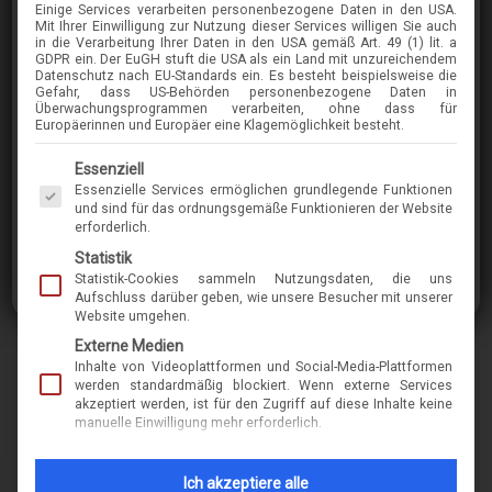
Einige Services verarbeiten personenbezogene Daten in den USA.
DIOR
Mit Ihrer Einwilligung zur Nutzung dieser Services willigen Sie auch
in die Verarbeitung Ihrer Daten in den USA gemäß Art. 49 (1) lit. a
DIORLINE3F
GDPR ein. Der EuGH stuft die USA als ein Land mit unzureichendem
Datenschutz nach EU-Standards ein. Es besteht beispielsweise die
Gefahr, dass US-Behörden personenbezogene Daten in
Überwachungsprogrammen verarbeiten, ohne dass für
im Menü finden Sie über 400 Modelle
Europäerinnen und Europäer eine Klagemöglichkeit besteht.
Es folgt eine Liste der Service-Gruppen, für die eine Einwilligung erteilt werden kann. Die 
Essenziell
Essenzielle Services ermöglichen grundlegende Funktionen
Marke
dior
und sind für das ordnungsgemäße Funktionieren der Website
erforderlich.
Name
Diorline3F
Statistik
Statistik-Cookies sammeln Nutzungsdaten, die uns
Modell-Nr.
10349
Aufschluss darüber geben, wie unsere Besucher mit unserer
Website umgehen.
Merkmal
kunststoff, metall
Externe Medien
form-rund-oval
Inhalte von Videoplattformen und Social-Media-Plattformen
werden standardmäßig blockiert. Wenn externe Services
akzeptiert werden, ist für den Zugriff auf diese Inhalte keine
manuelle Einwilligung mehr erforderlich.
INFORMATIONEN ZUM THEMA
NACHHALTIGKEIT & 
Ich akzeptiere alle