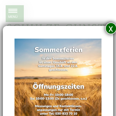
MENÜ
x
⇈