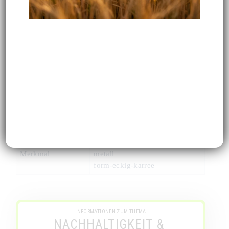
BARTON-PERREIRA
BP5090 HEALEY
im Menü finden Sie über 400 Modelle
Marke
barton-perreira
Name
BP5090 Healey
Modell-Nr.
10341
Merkmal
metall
form-eckig-karree
INFORMATIONEN ZUM THEMA
NACHHALTIGKEIT & 