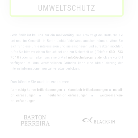
UMWELTSCHUTZ
Jede Brille ist bei uns nur ein mal vorrätig.
Das Foto zeigt die Brille, die sie
bei uns im Geschäft in Berlin Lichterfelde-West ansehen können. Wenn Sie
sich für diese Brille interessieren und sie anschauen und aufsetzen möchten,
rufen Sie bitte vor einem Besuch bei uns zur Sicherheit an ( Telefon:
030 - 833
70 10
) oder schreiben uns eine E-Mail
info@schulze-gunst.de
, ob sie vor Ort
verfügbar ist. Aus verständlichen Gründen kann eine Aktualisierung der
Internetinformationen nur zeitverzögert erfolgen.
Das könnte Sie auch interessieren:
form-eckig-karree-brillenfassungen
■
klassisch-brillenfassungen
■
metall-
brillenfassungen
■
neuheiten-brillenfassungen
■
weitere-marken-
brillenfassungen