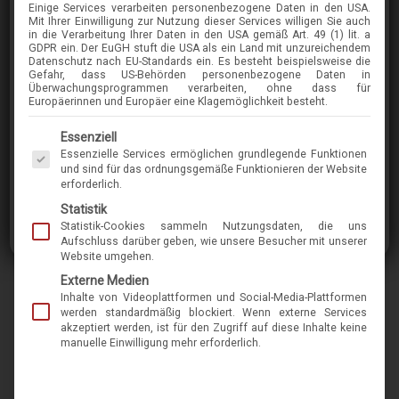
Einige Services verarbeiten personenbezogene Daten in den USA.
HOFFMANN
Mit Ihrer Einwilligung zur Nutzung dieser Services willigen Sie auch
in die Verarbeitung Ihrer Daten in den USA gemäß Art. 49 (1) lit. a
313
GDPR ein. Der EuGH stuft die USA als ein Land mit unzureichendem
Datenschutz nach EU-Standards ein. Es besteht beispielsweise die
Gefahr, dass US-Behörden personenbezogene Daten in
Überwachungsprogrammen verarbeiten, ohne dass für
im Menü finden Sie über 400 Modelle
Europäerinnen und Europäer eine Klagemöglichkeit besteht.
Es folgt eine Liste der Service-Gruppen, für die eine Einwilligung erteilt werden kann. Die 
Essenziell
Essenzielle Services ermöglichen grundlegende Funktionen
Marke
hoffmann
und sind für das ordnungsgemäße Funktionieren der Website
erforderlich.
Name
313
Statistik
Statistik-Cookies sammeln Nutzungsdaten, die uns
Modell-Nr.
0124
Aufschluss darüber geben, wie unsere Besucher mit unserer
Website umgehen.
Merkmal
natur
Externe Medien
hornbrille
Inhalte von Videoplattformen und Social-Media-Plattformen
glaenzend
werden standardmäßig blockiert. Wenn externe Services
braun
akzeptiert werden, ist für den Zugriff auf diese Inhalte keine
manuelle Einwilligung mehr erforderlich.
form-rund-oval, pantoform
große Brille